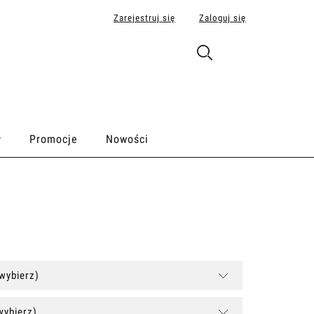
Zarejestruj się
Zaloguj się
Promocje
Nowości
(wybierz)
wybierz)