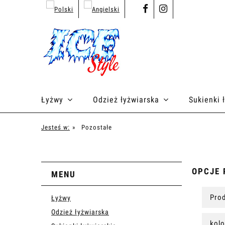
Łyżwy
Odzież łyżwiarska
Sukienki 
Producenci
Kontakt
Jesteś w:
»
Pozostałe
OPCJE 
MENU
Prod
Łyżwy
Odzież łyżwiarska
kolo