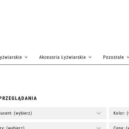
łyżwiarskie
Akcesoria Łyżwiarskie
Pozostałe
PRZEGLĄDANIA
ucent: (wybierz)
Kolor: 
ry: (wybierz)
Cena: (