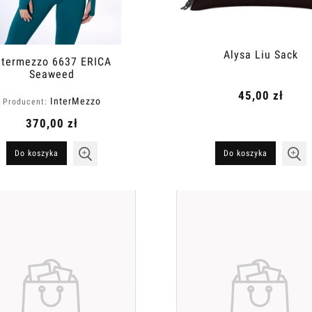
Alysa Liu Sack
ntermezzo 6637 ERICA
Seaweed
45,00 zł
InterMezzo
Producent:
370,00 zł
Do koszyka
Do koszyka