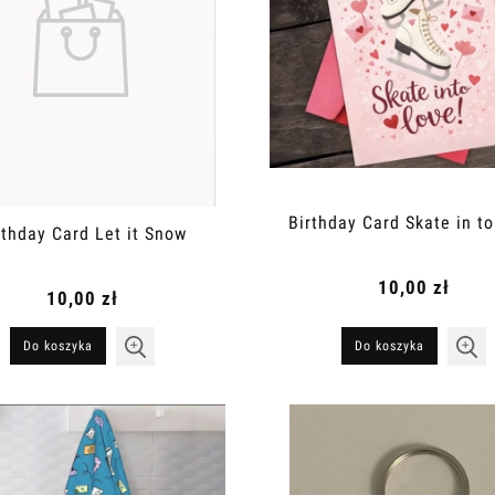
Birthday Card Skate in t
rthday Card Let it Snow
10,00 zł
10,00 zł
Do koszyka
Do koszyka