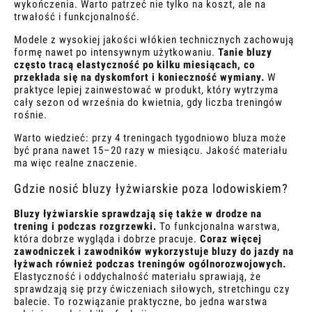
wykończenia. Warto patrzeć nie tylko na koszt, ale na
trwałość i funkcjonalność.
Modele z wysokiej jakości włókien technicznych zachowują
formę nawet po intensywnym użytkowaniu.
Tanie bluzy
często tracą elastyczność po kilku miesiącach, co
przekłada się na dyskomfort i konieczność wymiany.
W
praktyce lepiej zainwestować w produkt, który wytrzyma
cały sezon od września do kwietnia, gdy liczba treningów
rośnie.
Warto wiedzieć: przy 4 treningach tygodniowo bluza może
być prana nawet 15–20 razy w miesiącu. Jakość materiału
ma więc realne znaczenie.
Gdzie nosić bluzy łyżwiarskie poza lodowiskiem?
Bluzy łyżwiarskie sprawdzają się także w drodze na
trening i podczas rozgrzewki.
To funkcjonalna warstwa,
która dobrze wygląda i dobrze pracuje.
Coraz więcej
zawodniczek i zawodników wykorzystuje bluzy do jazdy na
łyżwach również podczas treningów ogólnorozwojowych.
Elastyczność i oddychalność materiału sprawiają, że
sprawdzają się przy ćwiczeniach siłowych, stretchingu czy
balecie. To rozwiązanie praktyczne, bo jedna warstwa