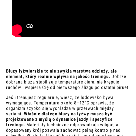
Bluzy łyżwiarskie to nie zwykła warstwa odzieży, ale
element, który realnie wpływa na jakość treningu.
Dobrze
dobrana bluza stabilizuje temperaturę ciała, nie krępuje
ruchów i wspiera Cię od pierwszego ślizgu po ostatni piruet.
Jeśli trenujesz regularnie, wiesz, że lodowisko bywa
wymagające. Temperatura około 8–12°C sprawia, że
organizm szybko się wychładza w przerwach między
seriami.
Właśnie dlatego bluzy na łyżwy muszą być
projektowane z myślą o dynamice jazdy i specyfice
treningu.
Materiały techniczne odprowadzają wilgoć, a
dopasowany krój pozwala zachować pełną kontrolę nad
sylwetką. Warto traktować bluzę jak sprzęt sportowy, nie