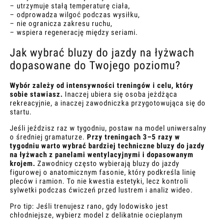
– utrzymuje stałą temperaturę ciała,
– odprowadza wilgoć podczas wysiłku,
– nie ogranicza zakresu ruchu,
– wspiera regenerację między seriami.
Jak wybrać bluzy do jazdy na łyżwach
dopasowane do Twojego poziomu?
Wybór zależy od intensywności treningów i celu, który
sobie stawiasz.
Inaczej ubiera się osoba jeżdżąca
rekreacyjnie, a inaczej zawodniczka przygotowująca się do
startu.
Jeśli jeździsz raz w tygodniu, postaw na model uniwersalny
o średniej gramaturze.
Przy treningach 3–5 razy w
tygodniu warto wybrać bardziej techniczne bluzy do jazdy
na łyżwach z panelami wentylacyjnymi i dopasowanym
krojem.
Zawodnicy często wybierają bluzy do jazdy
figurowej o anatomicznym fasonie, który podkreśla linię
pleców i ramion. To nie kwestia estetyki, lecz kontroli
sylwetki podczas ćwiczeń przed lustrem i analiz wideo.
Pro tip: Jeśli trenujesz rano, gdy lodowisko jest
chłodniejsze, wybierz model z delikatnie ocieplanym