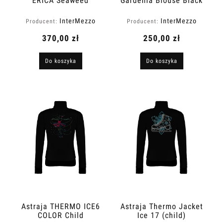
ERICA Seaweed
Gardenia Blouse Black
InterMezzo
InterMezzo
Producent:
Producent:
370,00 zł
250,00 zł
Do koszyka
Do koszyka
Astraja THERMO ICE6
Astraja Thermo Jacket
COLOR Child
Ice 17 (child)