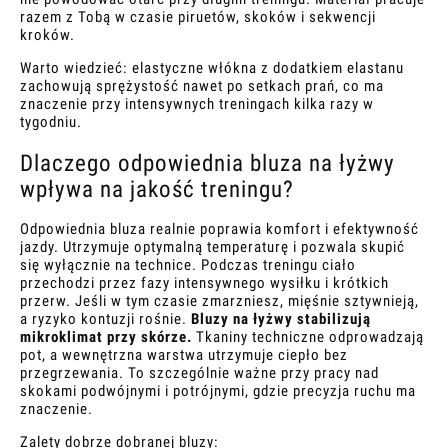
razem z Tobą w czasie piruetów, skoków i sekwencji
kroków.
Warto wiedzieć: elastyczne włókna z dodatkiem elastanu
zachowują sprężystość nawet po setkach prań, co ma
znaczenie przy intensywnych treningach kilka razy w
tygodniu.
Dlaczego odpowiednia bluza na łyżwy
wpływa na jakość treningu?
Odpowiednia bluza realnie poprawia komfort i efektywność
jazdy. Utrzymuje optymalną temperaturę i pozwala skupić
się wyłącznie na technice. Podczas treningu ciało
przechodzi przez fazy intensywnego wysiłku i krótkich
przerw. Jeśli w tym czasie zmarzniesz, mięśnie sztywnieją,
a ryzyko kontuzji rośnie.
Bluzy na łyżwy stabilizują
mikroklimat przy skórze.
Tkaniny techniczne odprowadzają
pot, a wewnętrzna warstwa utrzymuje ciepło bez
przegrzewania. To szczególnie ważne przy pracy nad
skokami podwójnymi i potrójnymi, gdzie precyzja ruchu ma
znaczenie.
Zalety dobrze dobranej bluzy: