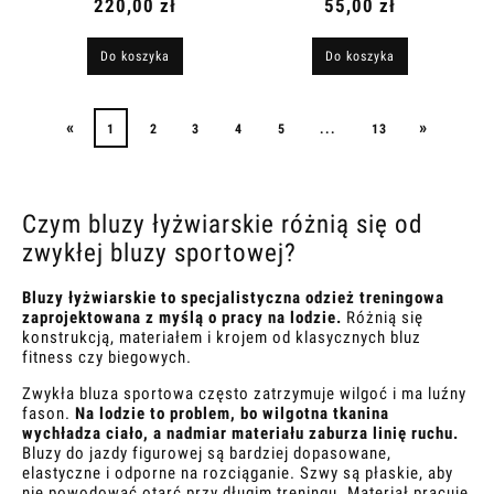
220,00 zł
55,00 zł
Do koszyka
Do koszyka
«
»
1
2
3
4
5
...
13
Czym bluzy łyżwiarskie różnią się od
zwykłej bluzy sportowej?
Bluzy łyżwiarskie to specjalistyczna odzież treningowa
zaprojektowana z myślą o pracy na lodzie.
Różnią się
konstrukcją, materiałem i krojem od klasycznych bluz
fitness czy biegowych.
Zwykła bluza sportowa często zatrzymuje wilgoć i ma luźny
fason.
Na lodzie to problem, bo wilgotna tkanina
wychładza ciało, a nadmiar materiału zaburza linię ruchu.
Bluzy do jazdy figurowej są bardziej dopasowane,
elastyczne i odporne na rozciąganie. Szwy są płaskie, aby
nie powodować otarć przy długim treningu. Materiał pracuje