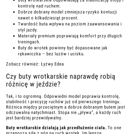
Buty wrotkarskie odpowiadają za stabilizację stopy i
kontrolę nad ruchem.
Dobrze dobrany model zmniejsza ryzyko kontuzji
nawet o kilkadziesiąt procent.
Twardość buta wpływa na poziom zaawansowania i
styl jazdy.
Materiały premium poprawiają komfort przy długich
treningach.
Buty do wrotek powinny być dopasowane jak
rękawiczka – bez luzów i ucisku.
Zobacz również:
Łyżwy Edea
Czy buty wrotkarskie naprawdę robią
różnicę w jeździe?
Tak, i to ogromną. Odpowiedni model poprawia kontrolę,
stabilność i precyzję ruchów już od pierwszego treningu.
Różnica między przeciętnym a dobrze dobranym butem jest
odczuwalna natychmiast. Stopa nie „pływa”, a każdy ruch
jest bardziej przewidywalny.
Buty wrotkarskie działają jak przedłużenie ciała.
To one
przenoszą siłę z nóg na ruch wrotek. Im lepsze